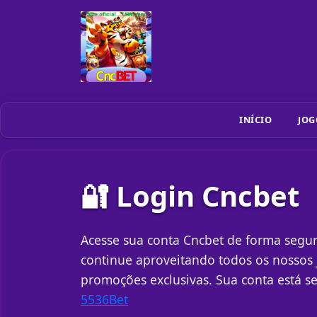
INÍCIO
JOG
🔐 Login Cncbet
Acesse sua conta Cncbet de forma segura
continue aproveitando todos os nossos 
promoções exclusivas. Sua conta está 
5536Bet