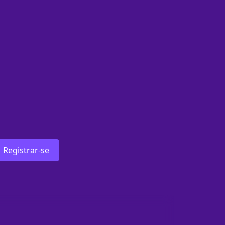
Registrar-se