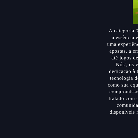
A categoria 
a essência 
uma experiênc
apostas, a e
até jogos d
Nós', os v
dedicação à 
tecnologia d
como sua equi
compromisso 
tratado com o
comunidad
disponíveis 