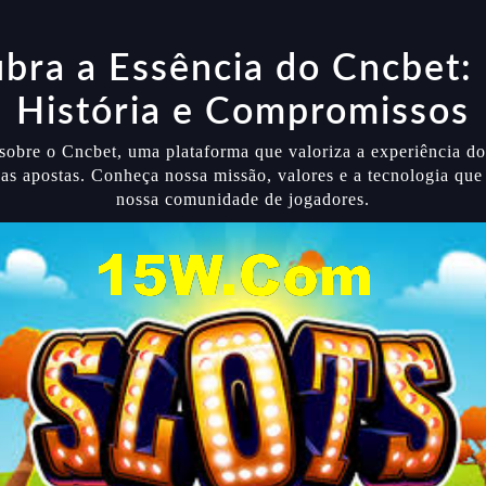
bra a Essência do Cncbet:
História e Compromissos
sobre o Cncbet, uma plataforma que valoriza a experiência do
as apostas. Conheça nossa missão, valores e a tecnologia que
nossa comunidade de jogadores.