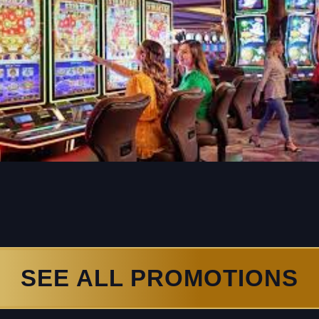
SEE ALL PROMOTIONS