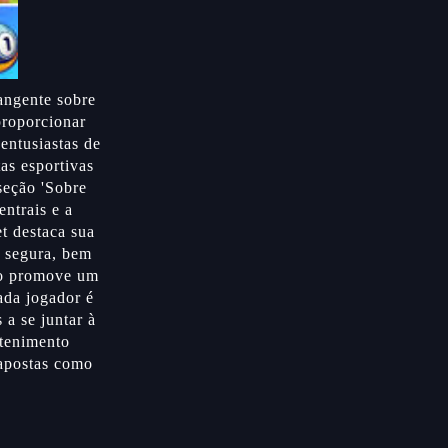
angente sobre
proporcionar
entusiastas de
as esportivas
seção 'Sobre
entrais e a
t destaca sua
e segura, bem
ção promove um
ada jogador é
 a se juntar à
etenimento
 apostas como