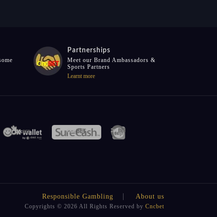
Partnerships
 some
Meet our Brand Ambassadors &
Sports Partners
Learnt more
Responsible Gambling
About us
Copyrights © 2026 All Rights Reserved by
Cncbet