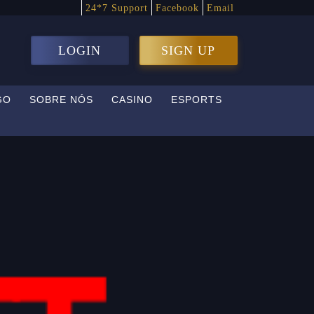
24*7 Support
Facebook
Email
LOGIN
SIGN UP
GO
SOBRE NÓS
CASINO
ESPORTS